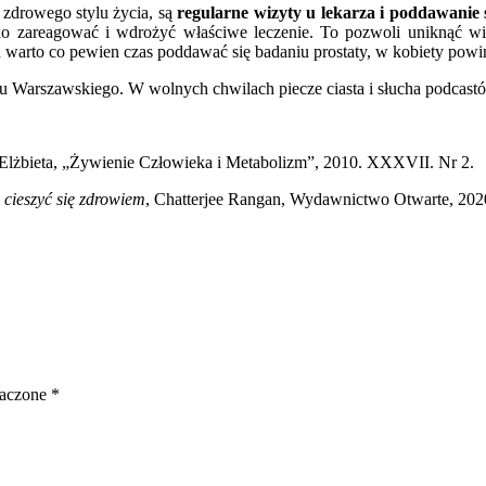
zdrowego stylu życia, są
regularne wizyty u lekarza i poddawanie
 zareagować i wdrożyć właściwe leczenie. To pozwoli uniknąć wiel
 warto co pewien czas poddawać się badaniu prostaty, w kobiety powin
tu Warszawskiego. W wolnych chwilach piecze ciasta i słucha podcast
Elżbieta, „Żywienie Człowieka i Metabolizm”, 2010. XXXVII. Nr 2.
i cieszyć się zdrowiem
, Chatterjee Rangan, Wydawnictwo Otwarte, 202
naczone
*