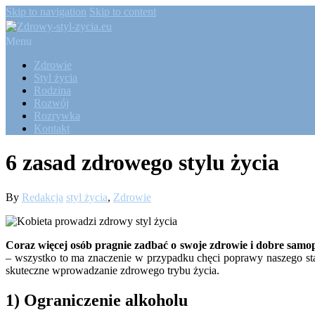
Skip to navigation
Skip to content
Menu
Zdrowie
Styl życia
Rodzina
Rozwój
Rozrywka
Kontakt
6 zasad zdrowego stylu życia
By
Redakcja
styl życia
,
Zdrowie
Coraz więcej osób pragnie zadbać o swoje zdrowie i dobre samo
– wszystko to ma znaczenie w przypadku chęci poprawy naszego st
skuteczne wprowadzanie zdrowego trybu życia.
1) Ograniczenie alkoholu