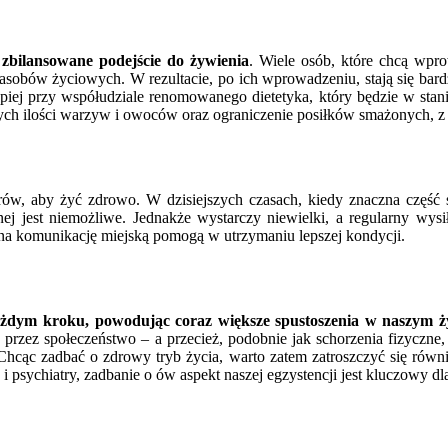
zbilansowane podejście do żywienia
. Wiele osób, które chcą wpr
sobów życiowych. W rezultacie, po ich wprowadzeniu, stają się bardzi
epiej przy współudziale renomowanego dietetyka, który będzie w sta
h ilości warzyw i owoców oraz ograniczenie posiłków smażonych, z 
etrów, aby żyć zdrowo. W dzisiejszych czasach, kiedy znaczna część
nej jest niemożliwe. Jednakże wystarczy niewielki, a regularny wys
 na komunikację miejską pomogą w utrzymaniu lepszej kondycji.
każdym kroku, powodując coraz większe spustoszenia w naszym ży
 przez społeczeństwo – a przecież, podobnie jak schorzenia fizyczn
cąc zadbać o zdrowy tryb życia, warto zatem zatroszczyć się równi
a i psychiatry, zadbanie o ów aspekt naszej egzystencji jest kluczowy 