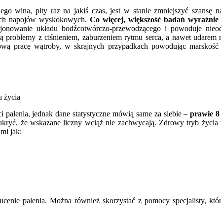
go wina, pity raz na jakiś czas, jest w stanie zmniejszyć szansę n
dnych napojów wyskokowych.
Co więcej, większość badań wyraźnie
onowanie układu bodźcotwórczo-przewodzącego i powoduje nieodw
 problemy z ciśnieniem, zaburzeniem rytmu serca, a nawet udarem 
ową pracę wątroby, w skrajnych przypadkach powodując marskość 
i palenia, jednak dane statystyczne mówią same za siebie –
prawie 8
 ukryć, że wskazane liczny wciąż nie zachwycają. Zdrowy tryb życ
mi jak:
ucenie palenia. Można również skorzystać z pomocy specjalisty, kt