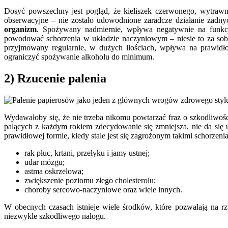
Dosyć powszechny jest pogląd, że kieliszek czerwonego, wytrawne
obserwacyjne – nie zostało udowodnione zaradcze działanie ża
organizm
. Spożywany nadmiernie, wpływa negatywnie na funkcj
powodować schorzenia w układzie naczyniowym – niesie to za sobą
przyjmowany regularnie, w dużych ilościach, wpływa na prawidł
ograniczyć spożywanie alkoholu do minimum.
2) Rzucenie palenia
Wydawałoby się, że nie trzeba nikomu powtarzać fraz o szkodliwośc
palących z każdym rokiem zdecydowanie się zmniejsza, nie da się
prawidłowej formie, kiedy stale jest się zagrożonym takimi schorzenia
rak płuc, krtani, przełyku i jamy ustnej;
udar mózgu;
astma oskrzelowa;
zwiększenie poziomu złego cholesterolu;
choroby sercowo-naczyniowe oraz wiele innych.
W obecnych czasach istnieje wiele środków, które pozwalają na rz
niezwykle szkodliwego nałogu.