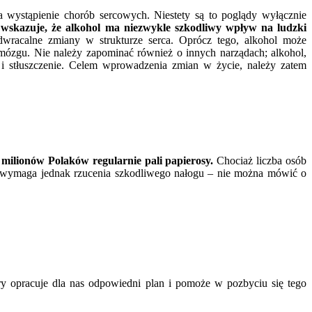
a wystąpienie chorób sercowych. Niestety są to poglądy wyłącznie
 wskazuje, że alkohol ma niezwykle szkodliwy wpływ na ludzki
racalne zmiany w strukturze serca. Oprócz tego, alkohol może
mózgu. Nie należy zapominać również o innych narządach; alkohol,
i stłuszczenie. Celem wprowadzenia zmian w życie, należy zatem
 milionów Polaków regularnie pali papierosy.
Chociaż liczba osób
ia wymaga jednak rzucenia szkodliwego nałogu – nie można mówić o
óry opracuje dla nas odpowiedni plan i pomoże w pozbyciu się tego