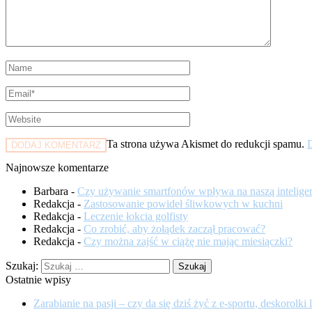
Ta strona używa Akismet do redukcji spamu.
D
Najnowsze komentarze
Barbara
-
Czy używanie smartfonów wpływa na naszą intelige
Redakcja
-
Zastosowanie powideł śliwkowych w kuchni
Redakcja
-
Leczenie łokcia golfisty
Redakcja
-
Co zrobić, aby żołądek zaczął pracować?
Redakcja
-
Czy można zajść w ciążę nie mając miesiączki?
Szukaj:
Ostatnie wpisy
Zarabianie na pasji – czy da się dziś żyć z e‑sportu, deskorolki