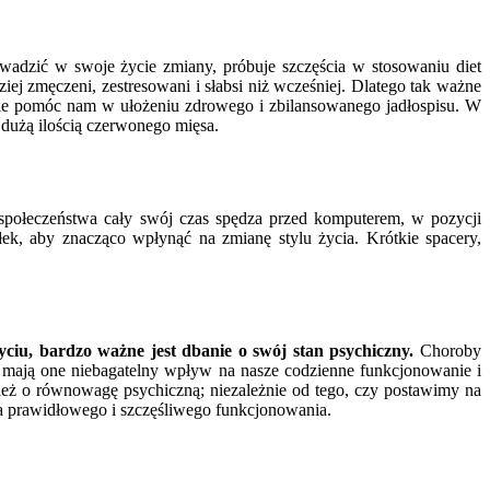
owadzić w swoje życie zmiany, próbuje szczęścia w stosowaniu diet
ej zmęczeni, zestresowani i słabsi niż wcześniej. Dlatego tak ważne
nie pomóc nam w ułożeniu zdrowego i zbilansowanego jadłospisu. W
dużą ilością czerwonego mięsa.
 społeczeństwa cały swój czas spędza przed komputerem, w pozycji
iłek, aby znacząco wpłynąć na zmianę stylu życia. Krótkie spacery,
ciu, bardzo ważne jest dbanie o swój stan psychiczny.
Choroby
e, mają one niebagatelny wpływ na nasze codzienne funkcjonowanie i
eż o równowagę psychiczną; niezależnie od tego, czy postawimy na
dla prawidłowego i szczęśliwego funkcjonowania.