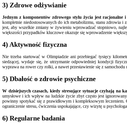
3) Zdrowe odżywianie
Jednym z komponentów zdrowego stylu życia jest racjonalne i 
kompletnie niedostosowanych do ich metabolizmu, stanu zdrowia i za
jest, aby wszelkie zmiany w żywieniu wprowadzać stopniowo, najl
większości przypadków kluczowe okazuje się wprowadzenie większyc
4) Aktywność fizyczna
Nie trzeba startować w Olimpiadzie ani przebiegać tysięcy kilom
siedzącej, wydaje się, że utrzymanie odpowiedniej kondycji fizycz
wyprawa na rower czy rolki, a nawet przestawienie się z samochodu
5) Dbałość o zdrowie psychiczne
W dzisiejszych czasach, kiedy stresujące sytuacje czyhają na 
umysłowe i ich wpływ na ludzkie życie zbyt często jest ignorowany
powinny spotykać się z prawidłowym i kompleksowym leczeniem. Ch
ograniczenie stresu, ćwiczenia uspokajające, czy wizytę u psycholog
6) Regularne badania