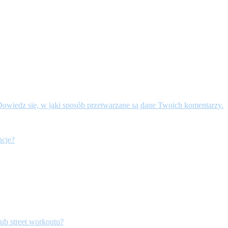
owiedz się, w jaki sposób przetwarzane są dane Twoich komentarzy.
ncje?
 lub street workoutu?