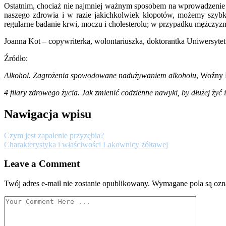
Ostatnim, chociaż nie najmniej ważnym sposobem na wprowadzenie 
naszego zdrowia i w razie jakichkolwiek kłopotów, możemy szybko
regularne badanie krwi, moczu i cholesterolu; w przypadku mężczyzn
Joanna Kot – copywriterka, wolontariuszka, doktorantka Uniwersyte
Źródło:
Alkohol. Zagrożenia spowodowane nadużywaniem alkoholu
, Woźny 
4 filary zdrowego życia. Jak zmienić codzienne nawyki, by dłużej żyć 
Nawigacja wpisu
Czym jest zapalenie przyzębia?
Charakterystyka i właściwości Lakownicy żółtawej
Leave a Comment
Twój adres e-mail nie zostanie opublikowany.
Wymagane pola są oz